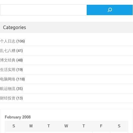
Search
Categories
个人日志
(106)
乱七八糟
(41)
博文经典
(48)
生活实用
(19)
电脑网络
(118)
航运物流
(35)
财经投资
(13)
February 2008
S
M
T
W
T
F
S