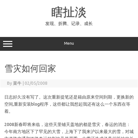
Skip
to
瞎扯淡
content
发现、折腾、记录、成长
Menu
雪灾如何回家
By
菜牛
|
02/05/2008
日志好久没有写了。这次重新提笔还是籍由原来空间到期，更换新的
空间,重新安装blog程序，这些都让我想起我还有这么一个东西在等
着。
2008新春即将来临，这些天里铺天盖地的都是雪灾，春运的消息：
今年南方地区下了罕见的大雪，上海下了我来沪以来最大的雪，对城