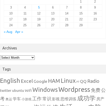
1
2
3
4
5
6
7
8
9
10
11
12
13
14
15
16
17
18
19
20
21
22
23
24
25
26
27
28
29
« Aug
Apr »
Archives
Archives
Tags
English
Linux
HAM
Excel
Radio
Google
QQ
PT
Wordpress
Windows
免费
公
twitter
ubuntu
Wifi
成功学
考
工作
常识
学车
思维训练
房产
影视
奥运
小游戏