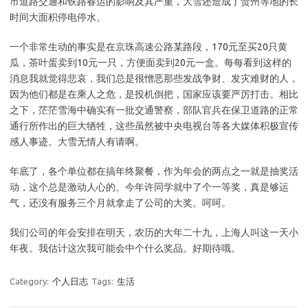
市道路交通和铁路春运的影响及其严重，大雪还造成了贵州等地的长
时间大面积停电停水。
一个非常生动的事实是在京珠高速公路某路段，170元至买20只黄
瓜，茶叶蛋卖到10元一只，方便面卖到20元一盒。每每看到这样的
消息我就觉得悲哀，我们总是很憎恶那些发战争财、发灾难财的人，
因为他们都是在乘人之危，是投机倒把，国家应该要严厉打击。相比
之下，茫茫雪海中确实有一批交通警察，部队官兵在保卫道路的正常
通行所作出的巨大牺牲，这些虽然被中央电视台等各大媒体积极宣传
感人事迹。大雪无情人有请啊。
年底了，各个单位都在搞年终聚餐，作为年会的两点之一就是抽奖活
动，这个总是激动人心的。今年许同学就中了个一等奖，真是够运
气，还没有服务三个月就拿走了公司的大奖。呵呵。
我们公司的年会安排在明天，农历的大年二十九，上海人叫这一天小
年夜。我估计这次我可能会中个什么奖品。好期待哦。
Category:
个人日志
Tags:
生活