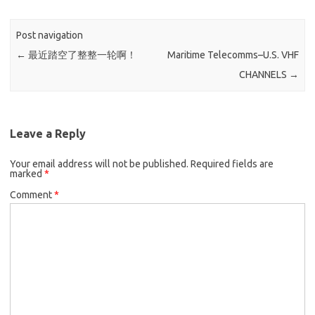
Post navigation
←
最近踏空了整整一轮啊！
Maritime Telecomms–U.S. VHF
CHANNELS
→
Leave a Reply
Your email address will not be published.
Required fields are
marked
*
Comment
*