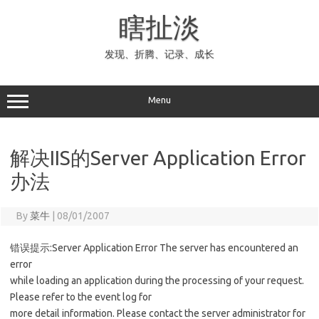
Skip
to
瞎扯淡
content
发现、折腾、记录、成长
Menu
解决IIS的Server Application Error
办法
By
菜牛
|
08/01/2007
错误提示:Server Application Error The server has encountered an
error
while loading an application during the processing of your request.
Please refer to the event log for
more detail information. Please contact the server administrator for