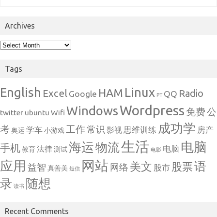
Archives
Archives
Tags
English
Linux
HAM
Excel
Radio
Google
QQ
PT
Wordpress
Windows
免费
公
twitter
ubuntu
Wifi
成功学
考
工作
常识
学车
思维训练
房产
影视
奥运
小游戏
生活
电脑
海运
物流
手机
电脑
法律
教育
测试
电影
网站
应用
语
美文
股票
益智
网络
股市
真善美
短信
随想
录
读书
Recent Comments