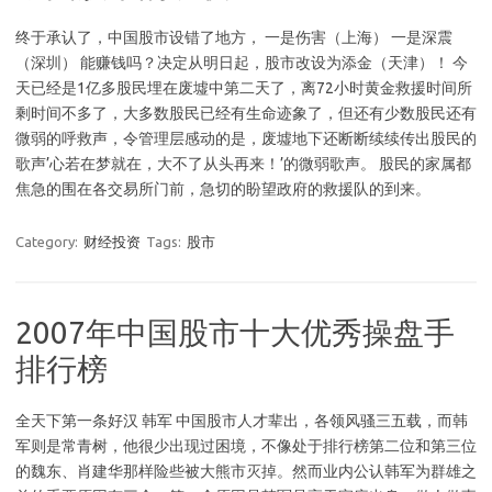
终于承认了，中国股市设错了地方， 一是伤害（上海） 一是深震
（深圳） 能赚钱吗？决定从明日起，股市改设为添金（天津）！ 今
天已经是1亿多股民埋在废墟中第二天了，离72小时黄金救援时间所
剩时间不多了，大多数股民已经有生命迹象了，但还有少数股民还有
微弱的呼救声，令管理层感动的是，废墟地下还断断续续传出股民的
歌声’心若在梦就在，大不了从头再来！’的微弱歌声。 股民的家属都
焦急的围在各交易所门前，急切的盼望政府的救援队的到来。
Category:
财经投资
Tags:
股市
2007年中国股市十大优秀操盘手
排行榜
全天下第一条好汉 韩军 中国股市人才辈出，各领风骚三五载，而韩
军则是常青树，他很少出现过困境，不像处于排行榜第二位和第三位
的魏东、肖建华那样险些被大熊市灭掉。然而业内公认韩军为群雄之