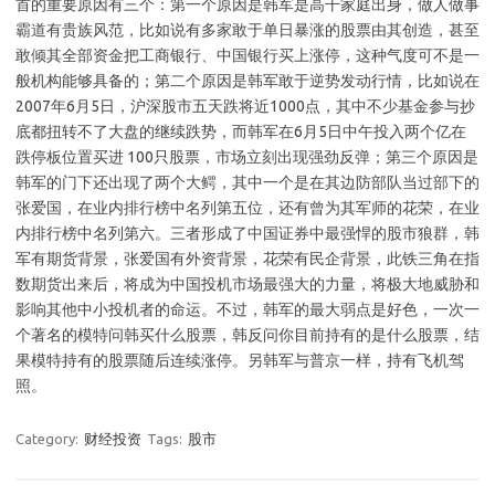
首的重要原因有三个：第一个原因是韩军是高干家庭出身，做人做事
霸道有贵族风范，比如说有多家敢于单日暴涨的股票由其创造，甚至
敢倾其全部资金把工商银行、中国银行买上涨停，这种气度可不是一
般机构能够具备的；第二个原因是韩军敢于逆势发动行情，比如说在
2007年6月5日，沪深股市五天跌将近1000点，其中不少基金参与抄
底都扭转不了大盘的继续跌势，而韩军在6月5日中午投入两个亿在
跌停板位置买进 100只股票，市场立刻出现强劲反弹；第三个原因是
韩军的门下还出现了两个大鳄，其中一个是在其边防部队当过部下的
张爱国，在业内排行榜中名列第五位，还有曾为其军师的花荣，在业
内排行榜中名列第六。三者形成了中国证券中最强悍的股市狼群，韩
军有期货背景，张爱国有外资背景，花荣有民企背景，此铁三角在指
数期货出来后，将成为中国投机市场最强大的力量，将极大地威胁和
影响其他中小投机者的命运。不过，韩军的最大弱点是好色，一次一
个著名的模特问韩买什么股票，韩反问你目前持有的是什么股票，结
果模特持有的股票随后连续涨停。另韩军与普京一样，持有飞机驾
照。
Category:
财经投资
Tags:
股市