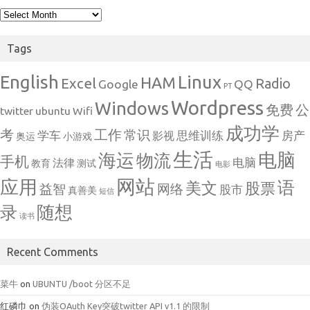
Archives
Tags
English
Linux
HAM
Excel
Radio
Google
QQ
PT
Wordpress
Windows
免费
公
twitter
ubuntu
Wifi
成功学
考
工作
常识
学车
思维训练
房产
影视
奥运
小游戏
生活
电脑
海运
物流
手机
电脑
法律
教育
测试
电影
网站
应用
语
美文
股票
益智
网络
股市
真善美
短信
随想
录
读书
Recent Comments
菜牛
on
UBUNTU /boot 分区不足
红磷巾
on
伪装OAuth Key突破twitter API v1.1 的限制