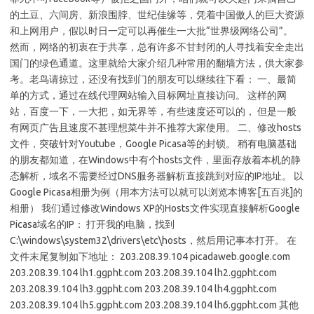
的土豆、六间房、新浪围脖、世纪佳缘等，凭着中国傲人的巨大资源
和上网用户，假以时日一定可以再催生一大批“世界级网络公司”。
然而，网络的初衷在于共享，总有许多不甘封闭的人寻找着安全走出
国门的绿色通道。这里就给大家介绍几种常用的翻墙方法，供大家参
考。老鸟请掠过，还没有找到门的朋友可以继续往下看： 一、最简
单的方式，通过在线代理网站输入目标网址直接访问。 这样的网
站，百度一下，一大把，如无界等，有些速度还可以的， 但是一般
有网页广告且速度不甚理想菜牛并不推荐大家使用。 二、修改hosts
文件，突破针对Youtube，Google Picasa等的封锁。 稍有电脑基础
的朋友都知道，在Windows中有个hosts文件，里面存放着本机的静
态解析，域名不需要经过DNS服务器解析直接跳到对应的IP地址。 以
Google Picasa相册为例（用本方法可以就可以浏览本博客[五百兆]的
相册） 我们通过修改Windows XP的Hosts文件实现直接解析Google
Picasa域名的IP： 打开我的电脑，找到
C:\windows\system32\drivers\etc\hosts，然后用记事本打开。 在
文件末尾复制如下地址： 203.208.39.104 picadaweb.google.com
203.208.39.104 lh1.ggpht.com 203.208.39.104 lh2.ggpht.com
203.208.39.104 lh3.ggpht.com 203.208.39.104 lh4.ggpht.com
203.208.39.104 lh5.ggpht.com 203.208.39.104 lh6.ggpht.com 其他