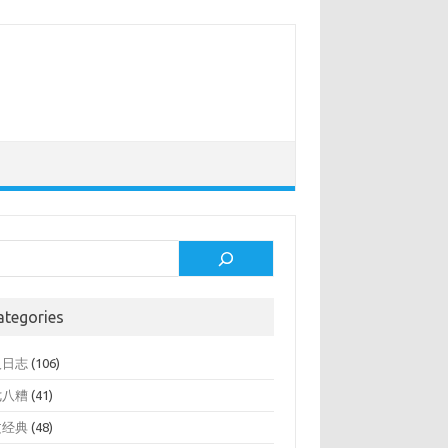
rch
ategories
人日志
(106)
七八糟
(41)
文经典
(48)