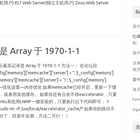
机用户) IIS7 Web Server(独立主机用户) Zeus Web Server
R
菜
红
制
Array 于 1970-1-1
菜
业
录是 Array 于 1970-1-1 方法一： 在论坛目
再
[’memory’][’memcache’][’server’] = ”; $_config[‘memory’]
菜
emory’][’memcache’][’server’] = ‘1’; $_config[‘memory’]
回到discuz后台—优化设置—内存优化 如果memcache已经开启，更新一下缓
海
缓存，或者用其他缓存。 如果你还有点舍不得eaccelerator，只要
Fir
Ubuntu系统用LNMP一键安装的，只要执行以下代码即可： 1
e/*sudo rm -rf /usr/local/eaccelerator_cache/* 如果你的路径不
Siga
就好了，经菜牛实测，方法二可行！！