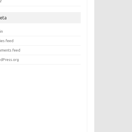
Y
eta
in
ies feed
ments feed
dPress.org