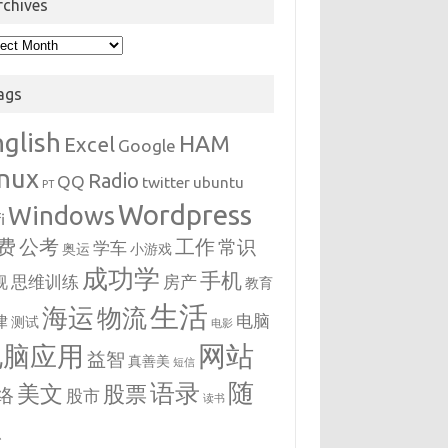
rchives
hives
ags
nglish
HAM
Excel
Google
inux
Radio
QQ
twitter
ubuntu
PT
Wordpress
Windows
i
费
公考
工作
常识
学车
奥运
小游戏
成功学
手机
思维训练
房产
视
教育
生活
海运
物流
电脑
律
测试
电影
网站
电脑应用
益智
真善美
短信
随
语录
美文
股票
络
股市
读书
想