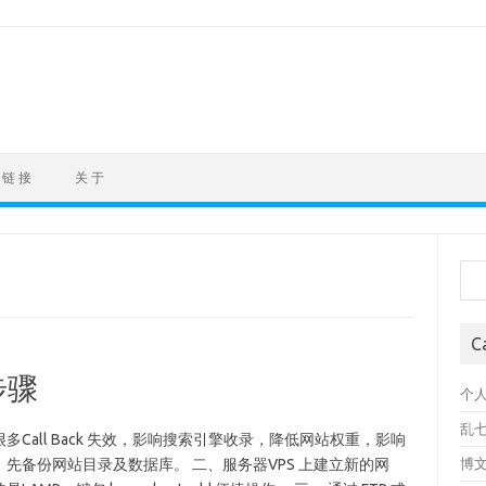
链 接
关 于
Sea
C
步骤
个
乱
all Back 失效，影响搜索引擎收录，降低网站权重，影响
先备份网站目录及数据库。 二、服务器VPS 上建立新的网
博