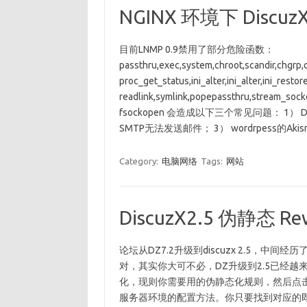
NGINX 环境下 Discu
目前LNMP 0.9禁用了部分危险函数：
passthru,exec,system,chroot,scandir,chgrp
proc_get_status,ini_alter,ini_alter,ini_rest
readlink,symlink,popepassthru,stream_s
fsockopen 会造成以下三个常见问题： 1） Di
SMTP无法发送邮件； 3） wordrpess的Aki
Category:
电脑网络
Tags:
网站
DiscuzX2.5 伪静态 R
论坛从DZ7.2升级到discuzx 2.5，中间
对，其实你大可不必，DZ升级到2.5已经越
化，现则你需要用的伪静态化规则，然后点击右边
服务器环境的配置方法。你只要找到对应的即可。 Apa