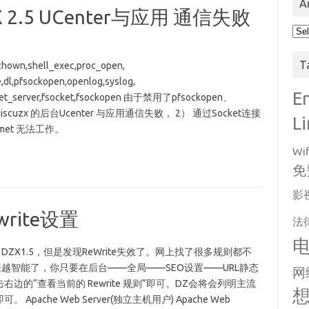
A
zX 2.5 UCenter与应用 通信失败
Arc
T
,chown,shell_exec,proc_open,
ore,dl,pfsockopen,openlog,syslog,
E
ocket_server,fsocket,fsockopen 由于禁用了pfsockopen、
scuzx 的后台Ucenter 与应用通信失败， 2） 通过Socket连接
L
smet 无法工作。
Wif
免
影
ewrite设置
法
经历了DZX1.5，但是发现ReWrite失效了。网上找了很多规则都不
来越智能了，你只要在后台——全局——SEO设置——URL静态
网
的“查看当前的 Rewrite 规则”即可。DZ会将会列明主流
che Web Server(独立主机用户) Apache Web