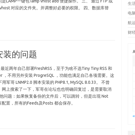
一键包 lamp vhost add 便捷操作。 三、 通过 FTP 或
生
 vhost 对应的文件夹。并调整好必要的权限。 四、数据库替
电
航
财
 下安装的问题
A
自己部署FreshRSS，至于为啥不选Tiny Tiny RSS 和
ker ，不用另外安装 ProgreSQL ，功能也满足自己各项需要。这
 LNMP2.0 脚本安装的 PHP8.1, MySQL 8.0.33。 不曾
500 错误。 网上搜索了一下，军哥在论坛也也明确回复过，是需要取消
他问题：如果恢复备份的文件后，可以跳转，但是出现 Not
置，所有的Feeds及Posts 都会保存。
«