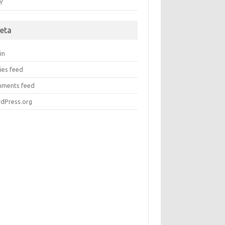
Y
eta
in
ies feed
ments feed
dPress.org