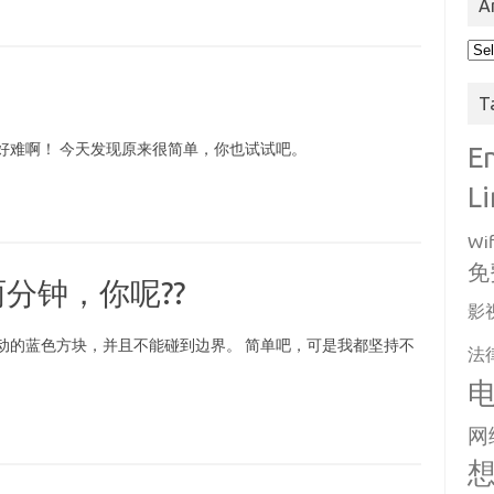
A
Arc
位
T
好难啊！ 今天发现原来很简单，你也试试吧。
E
L
Wif
免
分钟，你呢??
影
动的蓝色方块，并且不能碰到边界。 简单吧，可是我都坚持不
法
网