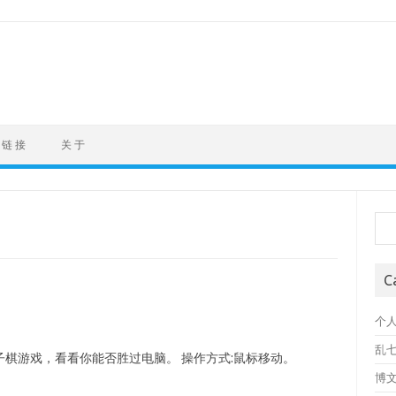
链 接
关 于
Sea
C
个
乱
棋游戏，看看你能否胜过电脑。 操作方式:鼠标移动。
博