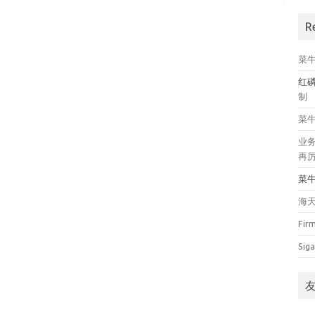
R
菜
红
制
菜
业
再
菜
海
Fir
Siga