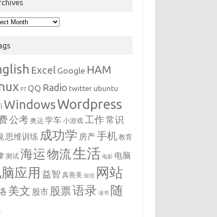
rchives
hives
ags
nglish
HAM
Excel
Google
inux
Radio
QQ
twitter
ubuntu
PT
Wordpress
Windows
i
费
公考
工作
常识
学车
奥运
小游戏
成功学
手机
思维训练
房产
视
教育
生活
海运
物流
电脑
律
测试
电影
网站
电脑应用
益智
真善美
短信
随
语录
美文
股票
络
股市
读书
想