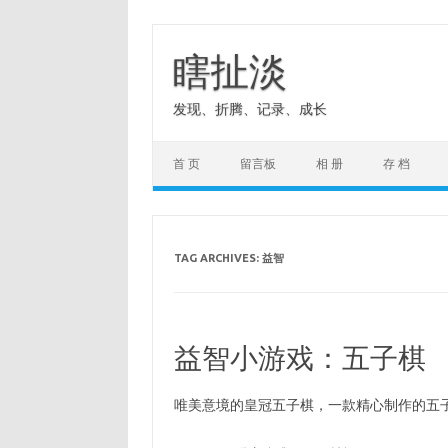
Skip
to
content
瞎扯淡
发现、折腾、记录、成长
首 页
留言板
相 册
存 档
TAG ARCHIVES:
益智
益智小游戏：五子棋
唯美意境的皇冠五子棋，一款精心制作的五子