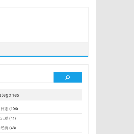
rch
ategories
人日志
(106)
七八糟
(41)
文经典
(48)