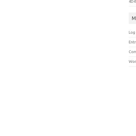
4D4
M
Log 
Entr
Com
Wor