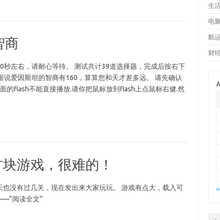
生
电
航
智商
财
0秒左右，请耐心等待。 测试共计39道选择题，完成后按右下
， 据说爱因斯坦的智商有160，算算您和天才差多远。 请先确认
A
的flash不能直接播放.请你把鼠标放到flash上点鼠标右健.然
方块游戏，很难的！
天也没有过几关，现在发出来大家玩玩。 游戏有点大，载入可
«
–“阅读全文”