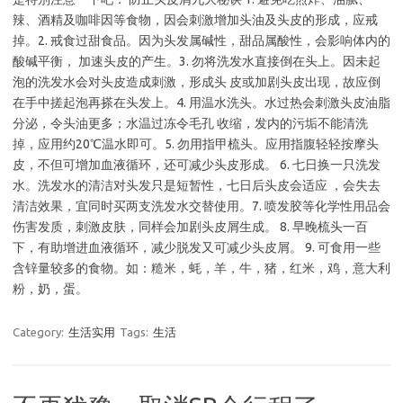
辣、酒精及咖啡因等食物，因会刺激增加头油及头皮的形成，应戒
掉。2. 戒食过甜食品。因为头发属碱性，甜品属酸性，会影响体内的
酸碱平衡， 加速头皮的产生。3. 勿将洗发水直接倒在头上。因未起
泡的洗发水会对头皮造成刺激，形成头 皮或加剧头皮出现，故应倒
在手中搓起泡再搽在头发上。4. 用温水洗头。水过热会刺激头皮油脂
分泌，令头油更多；水温过冻令毛孔 收缩，发内的污垢不能清洗
掉，应用约20℃温水即可。5. 勿用指甲梳头。应用指腹轻轻按摩头
皮，不但可增加血液循环，还可减少头皮形成。 6. 七日换一只洗发
水。洗发水的清洁对头发只是短暂性，七日后头皮会适应 ，会失去
清洁效果，宜同时买两支洗发水交替使用。7. 喷发胶等化学性用品会
伤害发质，刺激皮肤，同样会加剧头皮屑生成。 8. 早晚梳头一百
下，有助增进血液循环，减少脱发又可减少头皮屑。 9. 可食用一些
含锌量较多的食物。如：糙米，蚝，羊，牛，猪，红米，鸡，意大利
粉，奶，蛋。
Category:
生活实用
Tags:
生活