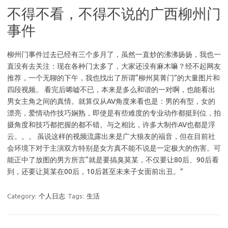
不得不看，不得不说的广西柳州门
事件
柳州门事件过去已经有三个多月了，虽然一直炒的沸沸扬扬，我也一
直没有去关注：现在各种门太多了，大家还没有麻木嘛？经不起网友
推荐，一个无聊的下午，我也找出了所谓“柳州莫菁门”的大量图片和
四段视频。 看完后唏嘘不已，本来是多么和谐的一对啊，也能看出
男女主角之间的真情。就算仅从AV角度来看也是：男的有型，女的
漂亮，爱情动作技巧娴熟，即使是有些难度的专业动作都挺到位，拍
摄角度和技巧都把握的都不错。与之相比，许多大制作AV也都是浮
云。。。 虽说这样的视频流露出来是广大狼友的福音，但在目前社
会环境下对于主演双方特别是女方真不能不说是一定极大的伤害。可
能正中了放图的男方所言“就是要搞臭莫某，不仅要让80后、90后看
到，还要让莫某在00后，10后甚至未来子女面前出丑。”
Category:
个人日志
Tags:
生活