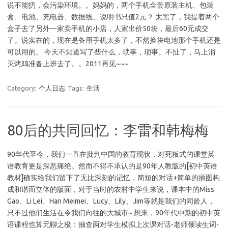
说不能扔，会污染环境。。妈妈的，两个手机全套原装主机、包装
盒、电池、充电器、数据线、说明书只值2元？ 太黑了，我提着两个
盒子去了另外一家卖手机的小店，人家出价50块，最后60元成交
了。说实在的，现在是备用手机太多了，不然换块电池那个手机还是
可以用的。 今天不知道写了些什么，琐事，琐事。不扯了，马上消
灭烤鸡准备上班去了。。2011再见~~~
Category:
个人日志
Tags:
生活
80后的共同回忆：李雷和韩梅梅
90年代至今，我们一直在批判中国的教育现状，对死板式的课堂英
语教育更是深恶痛绝。然而不得不承认的是90年人教版的[初中英语
教材]确实给我们留下了无比深刻的记忆，简短的对话+简单的插图构
成和谐而立体的版面，对于当时的农村中学生来说，课本中的Miss
Gao、Li Lei、Han Meimei、Lucy、Lily、Jim等就是我们的同龄人，
只不过他们生活在令我们向往的大城市~ 想来，90年代中期的初中英
语课程也算无聊之极：抽查两对学生模拟上次课对话-老师领读生词-