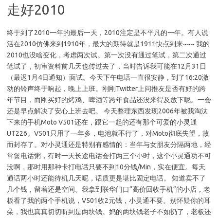
走好2010
终于到了2010一年的最后一天，2010注定是不平凡的一年。有人说
活在2010仿佛来到1910年，最大的期待就是1911快点到来~~~ 我的
2010也没啥变化，考虑两次试。第一次没有通过笔试，第二次通过
笔试了，初审资料前几天也传过去了，当时告诉我可能在12月31日
（最迟1月4日通知）面试。今天下午电话一直很安静，到了16:20激
动的铃声终于响起，晚上上班。刚刚Twitter上问推友是否有好的跨
年节目，而刚买好的烤鸡、啤酒等跨年食品还没来得及放下呢。一会
还是早点解决了安心上班去吧。 今天整理东西发现2006年被我淘汰
下来的手机Moto V501还在，跟它一起的还有那个可爱的小灵通
UT226。V501只用了一年多，电池就不行了，对Moto彻底失望，故
而封存了。对小灵通还是特别有感情的：当年与女朋友分隔两地，经
常煲电话粥，有时一天长途电话会打两三个小时，这个小灵通功不可
没啊，那时用那种卡打电话只要不到10分钱/Min，实在便宜。每天
通话两小时还能待机几天呢，话质更是堪比固定电话。 知道卖不了
几个钱，留着还是空间。我拿到联华门口“高价回收手机”的小店，老
板看了我的两个手机说，V501收2元钱，小灵通不要。别怀疑你的耳
朵，我也真真切切听到是两块钱。妈的两块钱老子不如扔了，老板还