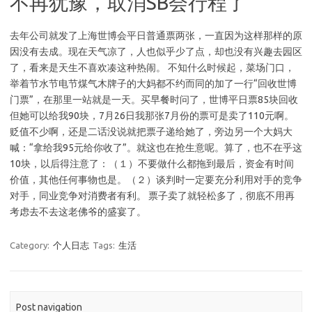
不再犹豫，取消SB会行程了
去年公司就发了上海世博会平日普通票两张，一直因为这样那样的原
因没有去成。现在天气凉了，人也似乎少了点，却也没有兴趣去园区
了，看来是天生不喜欢凑这种热闹。 不知什么时候起，菜场门口，
举着节水节电节煤气木牌子的大妈都不约而同的加了一行“回收世博
门票”，在那里一站就是一天。买早餐时问了，世博平日票85块回收
但她可以给我90块，7月26日我那张7月份的票可是卖了110元啊。
贬值不少啊，还是二话没说就把票子递给她了，旁边另一个大妈大
喊：“拿给我95元给你收了”。就这也在抢生意呢。算了，也不在乎这
10块，以后得注意了：（１）不要做什么都拖到最后，资金有时间
价值，其他任何事物也是。（２）谈判时一定要充分利用对手的竞争
对手，同业竞争对消费者有利。 票子卖了就轻松多了，彻底不用再
考虑去不去这老佛爷的盛宴了。
Category:
个人日志
Tags:
生活
Post navigation