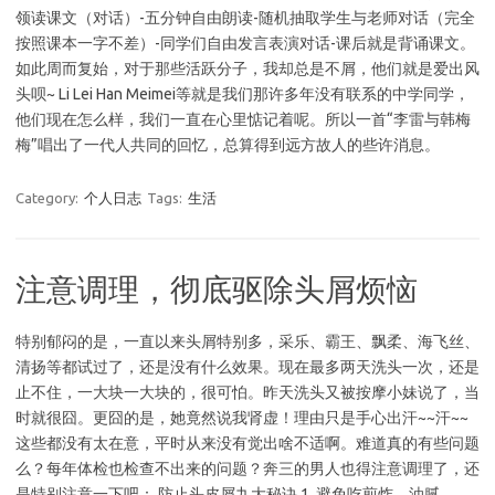
领读课文（对话）-五分钟自由朗读-随机抽取学生与老师对话（完全
按照课本一字不差）-同学们自由发言表演对话-课后就是背诵课文。
如此周而复始，对于那些活跃分子，我却总是不屑，他们就是爱出风
头呗~ Li Lei Han Meimei等就是我们那许多年没有联系的中学同学，
他们现在怎么样，我们一直在心里惦记着呢。所以一首“李雷与韩梅
梅”唱出了一代人共同的回忆，总算得到远方故人的些许消息。
Category:
个人日志
Tags:
生活
注意调理，彻底驱除头屑烦恼
特别郁闷的是，一直以来头屑特别多，采乐、霸王、飘柔、海飞丝、
清扬等都试过了，还是没有什么效果。现在最多两天洗头一次，还是
止不住，一大块一大块的，很可怕。昨天洗头又被按摩小妹说了，当
时就很囧。更囧的是，她竟然说我肾虚！理由只是手心出汗~~汗~~
这些都没有太在意，平时从来没有觉出啥不适啊。难道真的有些问题
么？每年体检也检查不出来的问题？奔三的男人也得注意调理了，还
是特别注意一下吧： 防止头皮屑九大秘诀 1. 避免吃煎炸、油腻、