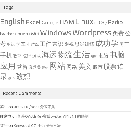
Tags
English
Linux
HAM
Excel
Radio
Google
QQ
PT
Wordpress
Windows
免费
公
twitter
ubuntu
Wifi
成功学
考
工作
常识
学车
思维训练
房产
影视
奥运
小游戏
生活
电脑
海运
物流
手机
电脑
法律
教育
测试
电影
网站
应用
语
美文
股票
益智
网络
股市
真善美
短信
随想
录
读书
Recent Comments
菜牛
on
UBUNTU /boot 分区不足
红磷巾
on
伪装OAuth Key突破twitter API v1.1 的限制
菜牛
on
Kenwood G71手台操作方法