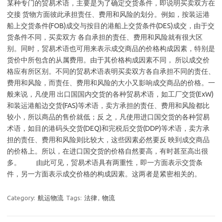
某种专门的贸易术语，主要是为了确定交货条件，即说明买卖双方在
交接 货物方面彼此承担责任、费用和风险的划分。例如，按装运港
船上交货条件(FOB)成交与按目的港船上交货条件(DES)成交，由于交
货条件不同，买卖双方 各自承担的责任、费用和风险就有很大区
别。同时，贸易术语也可用来表示成交商品的价格构成因素，特别是
货价中所包含的从属费用。由于其价格构成因素不同， 所以成交价
格应有所区别。不同的贸易术语表明买卖双方各自承担不同的责任、
费用和风险，而责任、费用和风险的大小又影响成交商品的价格。一
般来说，凡使用 出口国国内交货的各种贸易术语，如工厂交货(ExW)
和装运港船边交货(FAS)等术语，卖方承担的责任、费用和风险都比
较小，所以商品的售价就低；反 之，凡使用进口国交货的各种贸易
术语，如目的港码头交货(DEQ)和完税后交货(DDP)等术语，卖方承
担的责任、费用和风险则比较大，这些因素必然要反 映到成交商品
的价格上。所以，在进口国交货的价格自然要高，有时甚至高出很
多。 由此可见，贸易术语具有两重性，即一方面表示交货条
件，另一方面表示成交价格的构成因素。这两者是紧密相关的。
Category:
航运物流
Tags:
法律
,
物流