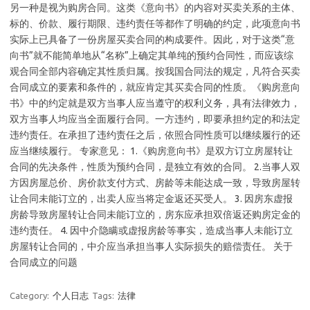
另一种是视为购房合同。这类《意向书》的内容对买卖关系的主体、
标的、价款、履行期限、违约责任等都作了明确的约定，此项意向书
实际上已具备了一份房屋买卖合同的构成要件。因此，对于这类“意
向书”就不能简单地从“名称”上确定其单纯的预约合同性，而应该综
观合同全部内容确定其性质归属。按我国合同法的规定，凡符合买卖
合同成立的要素和条件的，就应肯定其买卖合同的性质。《购房意向
书》中的约定就是双方当事人应当遵守的权利义务，具有法律效力，
双方当事人均应当全面履行合同。一方违约，即要承担约定的和法定
违约责任。在承担了违约责任之后，依照合同性质可以继续履行的还
应当继续履行。 专家意见： 1.《购房意向书》是双方订立房屋转让
合同的先决条件，性质为预约合同，是独立有效的合同。 2.当事人双
方因房屋总价、房价款支付方式、房龄等未能达成一致，导致房屋转
让合同未能订立的，出卖人应当将定金返还买受人。 3. 因房东虚报
房龄导致房屋转让合同未能订立的，房东应承担双倍返还购房定金的
违约责任。 4. 因中介隐瞒或虚报房龄等事实，造成当事人未能订立
房屋转让合同的，中介应当承担当事人实际损失的赔偿责任。 关于
合同成立的问题
Category:
个人日志
Tags:
法律