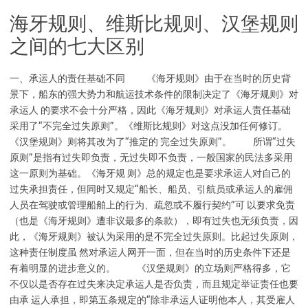
海牙规则、维斯比规则、汉堡规则
之间的七大区别
一、承运人的责任基础不同 《海牙规则》由于在当时的历史背
景下，船东的强大势力和航运技术条件的限制决定了《海牙规则》对
承运人 的要求不会十分严格，因此《海牙规则》对承运人责任基础
采用了“不完全过失原则”。《维斯比规则》对这点没加任何修订。
《汉堡规则》则将其改为了“推定的 完全过失原则”。 所谓“过失
原则”是指有过失即负责，无过失即不负责，一般国家的民法多采用
这一原则为基础。《海牙规 则》总的规定也是要求承运人对自己的
过失承担责任，但同时又规定“船长、船员、引航员或承运人的雇佣
人员在驾驶或管理船舶上的行为、疏忽或不履行契约”可 以要求免责
（也是《海牙规则》遭非议最多的条款），即有过失也无须负责，因
此，《海牙规则》被认为采用的是不完全过失原则。比起过失原则，
这种责任制度虽 然对承运人网开一面，但在当时的历史条件下还是
有着明显的进步意义的。 《汉堡规则》的立场则严格得多，它
不仅以是否存在过失来决定承运人是否负责，而且规定举证责任也要
由承 运人承担，即第五条规定的“除非承运人证明他本人，其受雇人