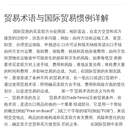
贸易术语与国际贸易惯例详解
国际贸易的买卖双方分处两国，相距遥远，在卖方交货和买方
接货的过程中，涉及许多问题，例如：由何方洽租运输工具、装货、
卸货、办理货运保险、申领进出 口许可证和报关纳税等进出口手续
由何方支付运费、装卸费、保险费、税捐和其他杂项费用，由何方负
担货物在运输途中可能发生的损坏和灭失的风险。如果每笔交 易都
要求买卖双方对上述手续、费用和风险，逐项反复洽商，将耗费大量
的时间和费用，并影响交易的达成。为此，在国际贸易的长期实践
中，逐渐形成了各种不同 的贸易术语。在一笔出口或进口贸易中，
通过使用贸易术语，即明确买卖双方在手续、费用和风险方面的责任
划分，以促进交易的达成。 第一节 贸易术语的含义与作用
一、贸易术语的含义 贸易术语(TradeTenns)又称贸易条件、价
格术语，是进出口商品价格的一个重要 组成部分。它是用一个简短
的概念(例如“Free on Board”，)或三个字母的缩写(例如“FOB”)，来说
明交货地点、商品的价格构成和买卖双方有关费用、风险和责任的划
分，确定卖方交货和买方接货应 尽的义务。 在国际贸易中采用